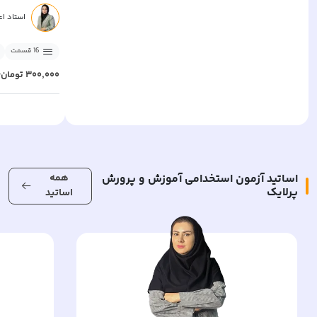
استاد ا
16
قسمت
۳۰۰٬۰۰۰
تومان
۰
اساتید
آزمون استخدامی آموزش و پرورش
همه
پرلایک
اساتید