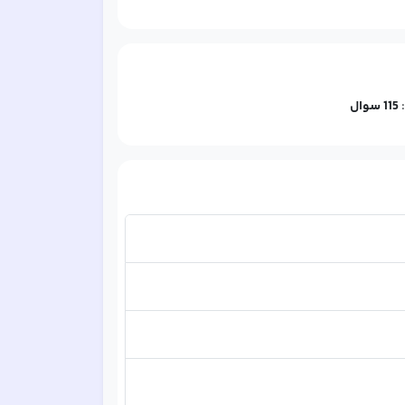
:
115
سوال