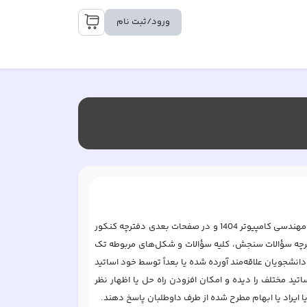
ورود/ثبت نام
تست‌لایک محصول جدید و منحصر به فرد پرلایک است. در این صفحه دفترچه کنکور ارشد مهندسی کامپیوتر 1404 و در صفحات بعدی دفترچه کنکور 
ارشد مهندسی کامپیوتر سال‌های دیگر آورده شده است. علاوه بر امکان دانلود خود دفترچه سؤالات سنجش، کلیه سؤالات و شکل‌های مربوطه تک 
به تک با کیفیت بالا تایپ و رسم شده است و در زیر آن حل تشریحی اساتید مختلف یا حتی دانشجویان علاقه‌مند آورده شده یا بعداً توسط خود اساتید 
یا دانشجویان نخبه و علاقه‌مند اضافه خواهند شد. کلیه داوطلبان کنکور، راه حل همه اساتید مختلف را دیده و امکان افزودن راه حل یا اظهار نظر 