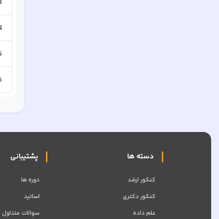
3
4
5
6
دسته ها
پشتیبانی
کنکور ارشد
دوره ها
کنکور دکتری
اساتید
علم داده
سوالات متداول