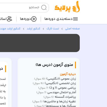
دسته‌بندی‌ دوره‌ها
دوره‌ها
اساتی
صفحه اصلی
تست لایک
کنکور ارشد
کنکور ارشد مهندس
منوی آزمون (درس ها)
در
درباره آزمون
زبان عمومی (انگلیسی)
(
10
سوال)
زبان تخصصی (انگلیسی)
(
15
سوال)
ریاضی عمومی (1 و 2)
(
7
سوال)
آمار و احتمال مهندسی
(
7
سوال)
ریاضیات گسسته
(
6
سوال)
نظریه زبان‌ها و ماشین‌ها
(
5
سوال)
(Comment) در زیر هر راه حل را دارند. استاد یا ارائه دهنده راه حل می‌توانند به اظهار نظر یا ایراد یا ابهام مطرح شده از طرف داوطلبان پاسخ دهند.
سیگنال‌ها و سیستم‌ها
(
5
سوال)