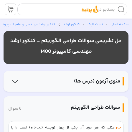
جستجو در
صفحه اصلی
تست لایک
کنکور ارشد
کنکور ارشد مهندسی و علم کامپیوتر
حل تشریحی سوالات
طراحی الگوریتم -
کنکور ارشد
مهندسی کامپیوتر 1400
منوی آزمون (درس ها)
سوالات
طراحی الگوریتم
6
سوال
67
.
متنی که هر حرف آن یکی از چهار نویسه {a,b,c,d} است را با 