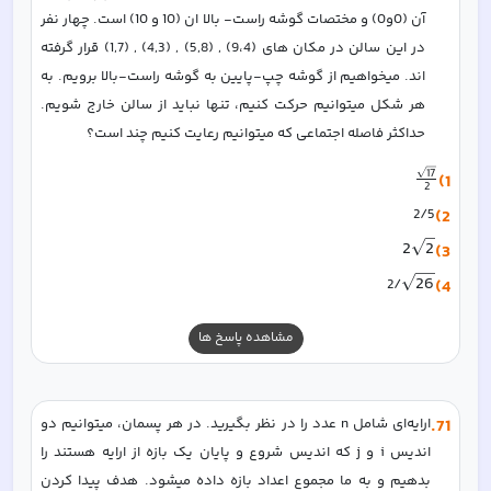
آن (0و0) و مختصات گوشه راست- بالا ان (10 و 10) است. چهار نفر 
در این سالن در مکان های (9،4) , (5,8) , (4,3) , (1,7) قرار گرفته 
اند. میخواهیم از گوشه چپ-پایین به گوشه راست-بالا برویم. به 
هر شکل میتوانیم حرکت کنیم، تنها نباید از سالن خارج شویم. 
حداکثر فاصله اجتماعی که میتوانیم رعایت کنیم چند است؟
17
1)
2
2/5
2)
2
2
3)
26
/2
4)
مشاهده پاسخ ها
71
.
ارایه‌ای شامل n عدد را در نظر بگیرید. در هر پسمان، میتوانیم دو 
اندیس i و j که اندیس شروع و پایان یک بازه از ارایه هستند را 
بدهیم و به ما مجموع اعداد بازه داده میشود. هدف پیدا کردن 