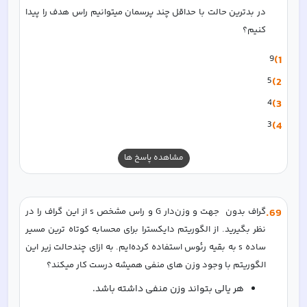
در بدترین حالت با حداقل چند پرسمان میتوانیم راس هدف را پیدا 
کنیم؟
9
1)
5
2)
4
3)
3
4)
مشاهده پاسخ ها
69
.
گراف بدون  جهت و وزن‌دار G و راس مشخص s از این گراف را در 
نظر بگیرید. از الگوریتم دایکسترا برای محسابه کوتاه ترین مسیر 
ساده s به بقیه رئوس استفاده کرده‌ایم. به ازای چندحالت زیر این 
الگوریتم با وجود وزن های منفی همیشه درست کار میکند؟
هر یالی بتواند وزن منفی داشته باشد.