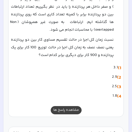
) و صفر داخل هر پردازنده را باید در  نظر بگیریم تعداد ارتباطات 
بین دو پردازنده برابر با کمینه تعداد کاری است که روی پردازنده 
ها گذاشته ایم. ارتباطات  به صورت غیر همپوشان (Non 
overlapped) با محاسبات انجام می شود.  
نسبت زمان کل اجرا در حالت تقسیم مساوی کار بین دو پردازنده 
یعنی نصف نصف به زمان کل اجرا در حالت توزیع  100 کار برای یک 
پردازنده و 900 کار برای دیگری برابر کدام است؟  
3.1
1)
2.9
2)
2.5
3)
1.8
4)
مشاهده پاسخ ها