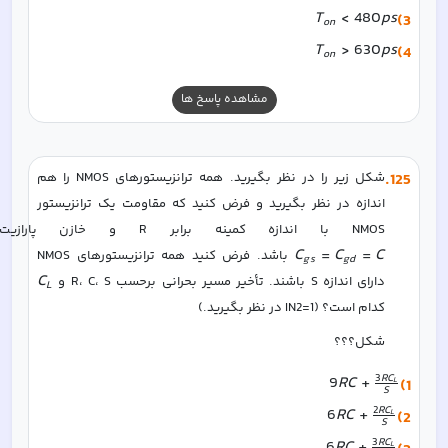
T
<
480
p
s
3)
o
n
T
>
630
p
s
4)
o
n
مشاهده پاسخ ها
125
.
شکل زیر را در نظر بگیرید. همه ترانزیستورهای NMOS را هم 
اندازه در نظر بگیرید و فرض کنید که مقاومت یک ترانزیستور 
NMOS با اندازه کمینه برابر R و خازن پارازیت آن برابر 
C
=
C
=
C
 باشد. فرض کنید همه ترانزیستورهای NMOS 
g
s
g
d
C
دارای اندازه S باشند. تأخیر مسیر بحرانی برحسب R، C، S و 
L
کدام است؟ (IN2=1 در نظر بگیرید.)
شکل؟؟؟
3
R
C
9
RC
+
1)
L
S
2
R
C
6
RC
+
2)
L
S
3
R
C
6
RC
+
L