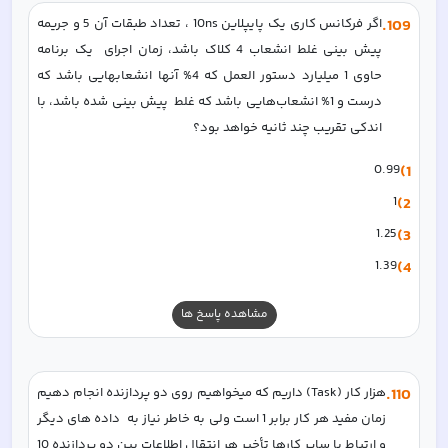
109
.
اگر فرکانس کاری یک پایپلاین 10ns ، تعداد طبقات آن 5 و جریمه 
پیش بینی غلط انشعاب 4 کلاک باشد، زمان اجرای  یک برنامه 
حاوی 1 میلیارد دستور العمل که 4% آنها انشعابهایی باشد که 
درست و 1% انشعاب‌هایی باشد که غلط  پیش بینی شده باشد، با 
اندکی تقریب چند ثانیه خواهد بود؟  
0.99
1)
1
2)
1.25
3)
1.39
4)
مشاهده پاسخ ها
110
.
هزار کار (Task) داریم که میخواهیم روی دو پردازنده انجام دهیم 
زمان مفید هر کار برابر 1 است ولی به خاطر نیاز به  داده های دیگر 
و ارتباط با سایر کارها تأخیر هر انتقال اطلاعات بین دو پردازنده 10 