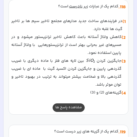
118
.
کدام یک از عبارات زیر 
نادرست
 است؟  
1)
در فرایندهای ساخت جدید مدارهای مجتمع تاخیر سیم ها بر تاخیر 
گیت ها غلبه دارد. 
2)
کاهش ولتاژ آستانه باعث کاهش تاخیر ترانزیستور میشود و در 
مسیرهای غیر بحرانی بهتر است از ترانزیستورهایی  با ولتاژ آستانه 
پایین استفاده نمود.
S
i
O
3)
جایگزین کردن 
 بین لایه های فلز با ماده دیگری با ضریب 
2
گذردهی پایین و جایگزین کردن اکسید گیت با  ماده ای با ضریب 
گذردهی بالا و ضخامت بیشتر میتواند به ترتیب در بهبود تاخیر و 
توان موثر باشد. 
4)
گزینه‌های (2) و (3)
مشاهده پاسخ ها
119
.
کدام یک از گزینه های زیر درست است؟