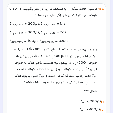
124
.
ماشین حالت شکل را با مشخصات زیر در نظر بگیرید. A، B و C 
بلوک‌های مدار ترکیبی با ویژگی‌های زیر هستند:
t
=
200
p
s
,
t
=
1
n
s
logic,minA
logic,maxA
t
=
300
p
s
,
t
=
2
n
s
logic,minB
logic,maxB
t
=
100
p
s
,
t
=
0.5
n
s
logic,minC
logic,maxC
Φ
L
L
و 
 لچ‌هایی هستند که با سطح یک و با کلاک 
 کار می‌کنند. 
2
1
این لچ‌ها دارای زمان Setup، 150 پیکوثانیه و تأخیر ورودی به 
(
t
)
200
خروجی، 
 پیکوثانیه هستند. تأخیر کلاک به خروجی 
d
−
q
(
t
)
 برابر 80 پیکوثانیه و زمان 100Hold پیکوثانیه است. (
c
l
k
−
q
T
T
 مدت زمانی است که کلاک 1 است و 
 مبین پریود کلاک 
c
l
k
o
n
است.) چه محدودیتی باید روی Ton وجود داشته باشد؟
شکل؟؟؟
T
<
280
p
s
1)
o
n
T
>
400
p
s
2)
o
n