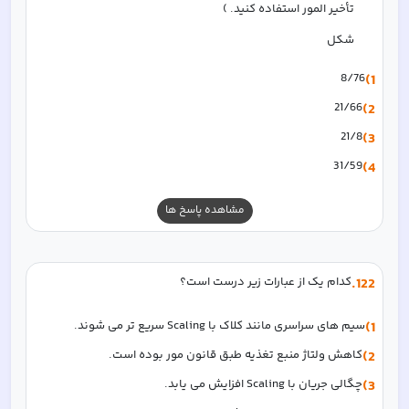
تأخیر المور استفاده کنید. )
شکل
8/76
1)
21/66
2)
21/8
3)
31/59
4)
مشاهده پاسخ ها
122
.
کدام یک از عبارات زیر درست است؟
1)
سیم های سراسری مانند کلاک با Scaling سریع تر می شوند.
2)
کاهش ولتاژ منبع تغذیه طبق قانون مور بوده است. 
3)
چگالی جریان با Scaling افزایش می یابد.