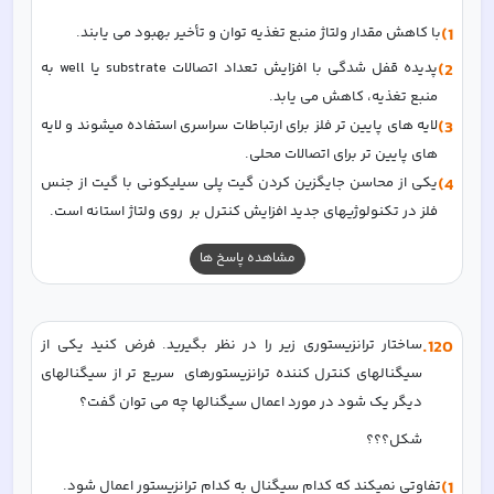
1)
با کاهش مقدار ولتاژ منبع تغذیه توان و تأخیر بهبود می یابند.
2)
پدیده قفل شدگی با افزایش تعداد اتصالات substrate یا well به 
منبع تغذیه، کاهش می یابد. 
3)
لایه های پایین تر فلز برای ارتباطات سراسری استفاده میشوند و لایه 
های پایین تر برای اتصالات محلی.
4)
یکی از محاسن جایگزین کردن گیت پلی سیلیکونی با گیت از جنس 
فلز در تکنولوژیهای جدید افزایش کنترل بر  روی ولتاژ استانه است. 
مشاهده پاسخ ها
120
.
ساختار ترانزیستوری زیر را در نظر بگیرید. فرض کنید یکی از 
سیگنالهای کنترل کننده ترانزیستورهای  سریع تر از سیگنالهای 
دیگر یک شود در مورد اعمال سیگنالها چه می توان گفت؟  
شکل؟؟؟
1)
تفاوتی نمیکند که کدام سیگنال به کدام ترانزیستور اعمال شود. 