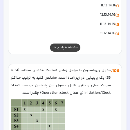
11.13.14.16
1)
12,13,14,16
2)
11.13.14.15
3)
11.12.14.16
4)
مشاهده پاسخ ها
106
.
جدول رزرواسیون یا مراحل زمانی فعالیت بندهای مختلف (S1 تا 
S5) یک پایپلاین در زیر آمده است. مشخص کنید به ترتیب حداکثر 
سرعت عملی و نظری قابل حصول این پایپلاین برحسب تعداد 
Initiation/Clock (یا همان Operation٫clock) چقدر است.