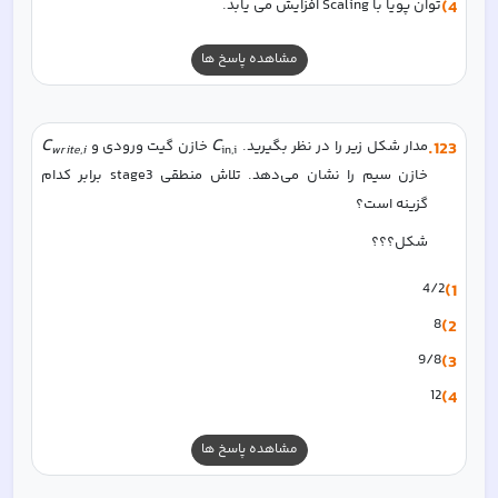
4)
توان پویا با Scaling افزایش می یابد.
مشاهده پاسخ ها
C
C
123
.
مدار شکل زیر را در نظر بگیرید. 
 خازن گیت ورودی و 
w
r
i
t
e
,
i
in,i
خازن سیم را نشان می‌دهد. تلاش منطقی stage3 برابر کدام 
گزینه است؟
شکل؟؟؟
4/2
1)
8
2)
9/8
3)
12
4)
مشاهده پاسخ ها