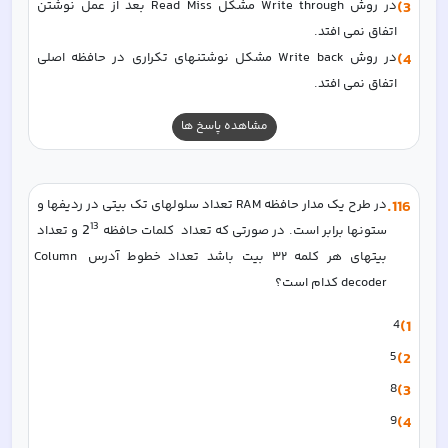
3)
در روش Write through مشکل Read Miss بعد از عمل نوشتن 
اتفاق نمی افتد.
4)
در روش Write back مشکل نوشتنهای تکراری در حافظه اصلی 
اتفاق نمی افتد.
مشاهده پاسخ ها
116
.
در طرح یک مدار حافظه RAM تعداد سلولهای تک بیتی در ردیفها و 
13
2
ستونها برابر است. در صورتی که تعداد  كلمات حافظه 
 و تعداد 
بیتهای هر کلمه ۳۲ بیت باشد تعداد خطوط آدرس Column 
decoder کدام است؟
4
1)
5
2)
8
3)
9
4)