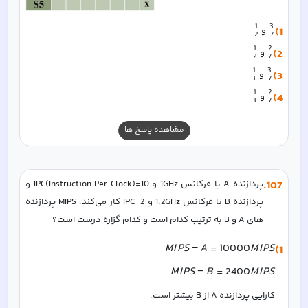
1
3
1)
 و 
2
7
1
2
2)
 و 
2
7
1
3
3)
 و 
3
7
1
2
4)
 و 
3
7
مشاهده پاسخ ها
107
.
پردازنده A با فرکانس 1GHz و IPC(Instruction Per Clock)=10 و 
پردازنده B با فرکانس 1.2GHz و IPC=2 کار می‌کند. MIPS پردازنده 
های A و B به ترتیب کدام است و کدام گزاره درست است؟  
M
I
PS
−
A
=
10000
M
I
PS
1)
M
I
PS
−
B
=
2400
M
I
PS
کارایی پردازنده A از B بیشتر است.