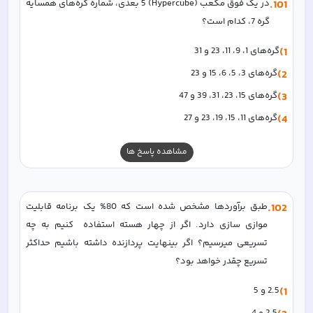
101
.
در یک فوق مکعب (Hypercube) 5 بعدی، شماره گره‌های همسایه 
گره 7، کدام است؟
1)
گره‌های 1، 9، 11، 23 و 31
2)
گره‌های 3، 5، 6، 15 و 23
3)
گره‌های 15، 23، 31، 39 و 47
4)
گره‌های 11، 15، 19، 23 و 27
مشاهده پاسخ ها
102
.
طبق برآوردها مشخص شده است که 80% یک برنامه قابلیت 
موازی سازی دارد. اگر از چهار هسته استفاده  کنیم به چه 
تسریعی میرسیم؟ اگر بینهایت پردازنده داشته باشیم حداکثر 
تسریع چقدر خواهد بود؟
1)
2.5 و 5