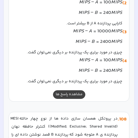
M
I
PS
−
A
=
100
M
I
PS
2)
M
I
PS
−
B
=
240
M
I
PS
کارایی پردازنده A از B بیشتر است.
M
I
PS
−
A
=
10000
M
I
PS
3)
M
I
PS
−
B
=
2400
M
I
PS
چیزی در مورد برتری یک پردازنده بر دیگری نمی‌توان گفت.
M
I
PS
−
A
=
100
M
I
PS
4)
M
I
PS
−
B
=
240
M
I
PS
چیزی در مورد برتری یک پردازنده بر دیگری نمی‌توان گفت.
مشاهده پاسخ ها
108
.
در پروتکل همسان سازی داده ها از نوع چهار حالتهMESI 
(Modified; Exclusive; Shared Invalid)) کنترلر حافظه نهان 
پردازنده ی A متوجه شود که پردازنده B قصد نوشتن داده ای را 