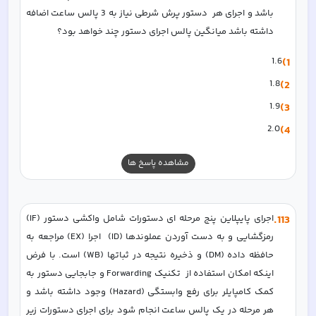
باشد و اجرای هر  دستور پرش شرطی نیاز به 3 پالس ساعت اضافه 
داشته باشد میانگین پالس اجرای دستور چند خواهد بود؟
1.6
1)
1.8
2)
1.9
3)
2.0
4)
مشاهده پاسخ ها
113
.
اجرای پایپلاین پنج مرحله ای دستورات شامل واکشی دستور (IF) 
رمزگشایی و به دست آوردن عملوندها (ID)  اجرا (EX) مراجعه به 
حافظه داده (DM) و ذخیره نتیجه در ثباتها (WB) است. با فرض 
اینکه امکان استفاده از  تکنیک Forwarding و جابجایی دستور به 
کمک کامپایلر برای رفع وابستگی (Hazard) وجود داشته باشد و  
هر مرحله در یک پالس ساعت انجام شود برای اجرای دستورات زیر 