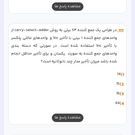
مشاهده پاسخ ها
117
.
در طراحی یک جمع کننده ۶۴ بیتی به روش carry-select-adder از 
واحدهای جمع کننده ۱ بینی با تأخیر 1ns و  واحدهای مالتی پلکسر 
با تأخیر 1ns استفاده شده است. در صورتی که دسته بندی 
واحدهای جمع کننده به صورت  یکسان و برای تأخیر حداقل انجام 
شده باشد میزان تأخیر مدار چند نانوثانیه است؟  
14
1)
15
2)
16
3)
64
4)
مشاهده پاسخ ها