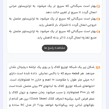
2)
بهتر است سیگنالی که سریع تر یک میشود به ترانزیستور میانی 
اعمال گردد تا سریع تر تغییر حالت دهد. 
3)
بهتر است سیگنالی که سریع تر یک میشود به ترانزیستور متصل به 
خروجی اعمال گردد تا اشتراک بار کاهش یابد. 
4)
بهتر است سیگنالی که سریع تر یک میشود به ترانزیستور متصل به 
منبع تغذیه اعمال گردد تا اثر بدنه کاهش یابد. 
مشاهده پاسخ ها
121
.
شکل زیر یک شبکه توزیع کلاک را بر روی یک تراشه دیجیتال نشان 
میدهد. هر قطعه سیم که با باکس نمایش  داده شده است دارای 
۰٫۱ میلی متر طول با مقاومت ۱۰ اهم و خازن ۱۰ فمتوفاراد است. 
انتهاهای شبکه توزیع  کلاک به ثباتهای ۳۲ بیتی متصل شده است 
که بار ۳۰۰ فمتوفاراد را سبب میشود زمان صعود و نزول کلاک را  
صفر فرض کنید بیشینه انحراف کلاک (Clock Skew) بین هر کدام از 
بلوکهای ثباتی چند پیکوثانیه خواهد بود؟ (از مدل RC ساده و 