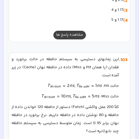
2)
2.5 و 4
3)
1.17 و 4
4)
1.17 و 5
مشاهده پاسخ ها
103
.
این زمانهای دسترسی به سیستم حافظه در حالت برخورد و 
فقدان (یا همان Hit و Miss) داده در حافظه نهان (Cache) در زیر 
آمده است:
T
=
2
n
s
,
T
=
1
n
s
حالت Hit: 
W
r
i
t
eH
Re
a
d
H
T
=
10
n
s
,
T
=
5
n
s
حالت Miss: 
W
r
i
t
e
M
Re
a
d
M
كلاً 200 عمل واکشی (Fetch) دستور از حافظه 120 خواندن داده از 
حافظه و 80 نوشتن داده در حافظه داریم. نرخ برخورد در حافظه 
نهان برابر 0.95 است. زمان متوسط دسترسی به سیستم حافظه 
چند نانوثانیه است؟  