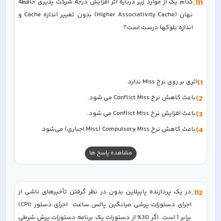
111
.
کدام یک از موارد زیر درباره اثر افزایش درجه شرکت پذیری حافظه 
نهان (Higher Associativity Cache) بدون تغییر اندازه Cache و 
اندازه بلوکها درست است؟  
1)
اثری بر روی نرخ Miss ندارد.  
2)
باعث کاهش نرخ Conflict Miss می شود.  
3)
باعث افزایش نرخ Conflict Miss می شود.  
4)
باعث کاهش نرخ Compulsory Miss (Miss اجباری) می‌شود.
مشاهده پاسخ ها
112
.
در یک پردازنده پایپلاین بدون در نظر گرفتن تأخیرهای ناشی از 
اجرای دستورات پرشی میانگین پالس ساعت  اجرای دستور (CPI) 
برابر 1 است. اگر 30% از دستورات یک برنامه دستورات پرش شرطی 