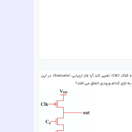
 در لبه های پایین رونده کلاک (CIK) تغییر کند آیا فاز ارزیابی (Evaluate) در این 