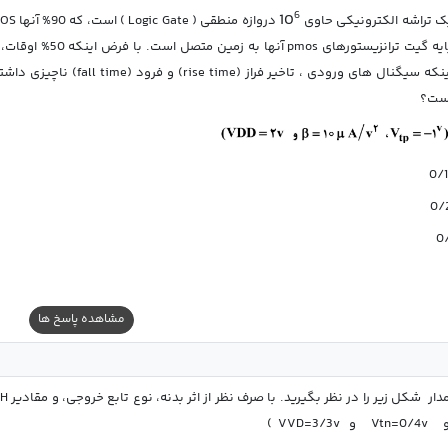
6
1
0
ک تراشه الکترونیکی حاوی 
ست؟
0/
0/
0
مشاهده پاسخ ها
  Vtn=0/4v     و   VVD=3/3v  )