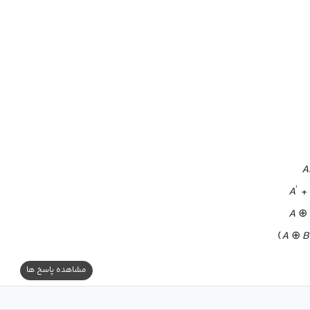
A
′
A
+
A
⊕
(
A
⊕
B
مشاهده پاسخ ها