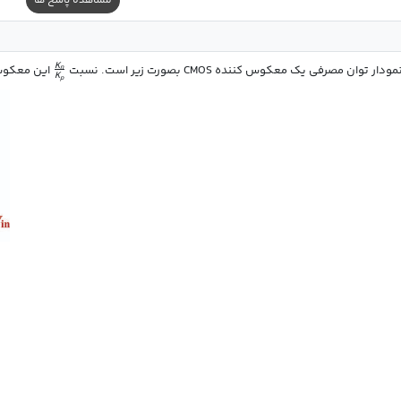
مشاهده پاسخ ها
K
مودار توان مصرفی یک معکوس کننده CMOS بصورت زیر است. نسبت 
 این معکو
n
K
p