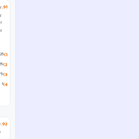
91
.
ی
ا
125
1)
25
2)
/5
3)
1
4)
.
92
و   