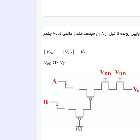
با فرض اینکه یک لبه پایین رونده در ورودی های A و B  در شکل زیر رخ دهد. و لبه پایین رونده B قبل از A رخ میدهد مقدار دائمی Vout چقدر 
∣
V
∣
=
∣
V
∣
=
V
TN
TP
T
V
≫
V
DD
T