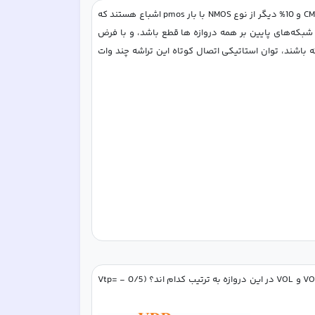
 دروازه منطقی ( Logic Gate ) است، که 90% آنها CMOS و 10% دیگر از نوع NMOS با بار pmos اشباع هستند که 
پایه گیت ترانزیستورهای pmos آنها به زمین متصل است. با فرض اینکه 50% اوقات، شبکه‌های پایین بر همه دروازه ها قطع باشد، و با فرض 
اینکه سیگنال های ورودی ، تاخیر فراز (rise time) و فرود (fall time) ناچیزی داشته باشند، توان استاتیکی اتصال کوتاه این تراشه چند وات 
مدار  شکل زیر را در نظر بگیرید. با صرف نظر از اثر بدنه، نوع تابع خروجی، و مقادیر VOH و VOL در این دروازه به ترتیب کدام اند؟ (0/5 - =Vtp     