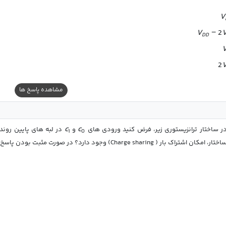
V
V
−
2
DD
2
مشاهده پاسخ ها
c
c
ر ساختار ترانزیستوری زیر، فرض کنید ورودی های 
 و 
1
0
ختار، امکان اشتراک بار ( Charge sharing) وجود دارد؟ در صورت مثبت بودن پاسخ،به ازای کدام ورودی اتفاق می افتد؟ 