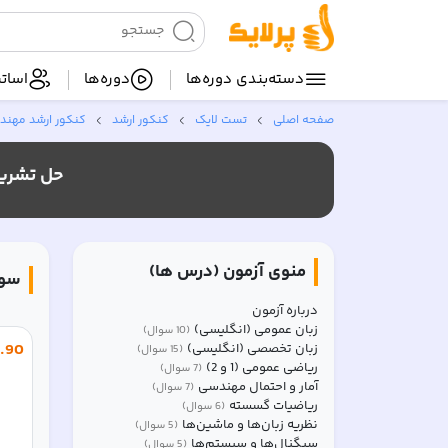
دسته‌بندی‌ دوره‌ها
دوره‌ها
اساتی
صفحه اصلی
تست لایک
کنکور ارشد
کنکور ارشد مهندس
حل تشری
منوی آزمون (درس ها)
سوا
درباره آزمون
زبان عمومی (انگلیسی)
(
10
سوال)
.
90
زبان تخصصی (انگلیسی)
(
15
سوال)
ریاضی عمومی (1 و 2)
(
7
سوال)
آمار و احتمال مهندسی
(
7
سوال)
ریاضیات گسسته
(
6
سوال)
نظریه زبان‌ها و ماشین‌ها
(
5
سوال)
سیگنال‌ها و سیستم‌ها
(
5
سوال)