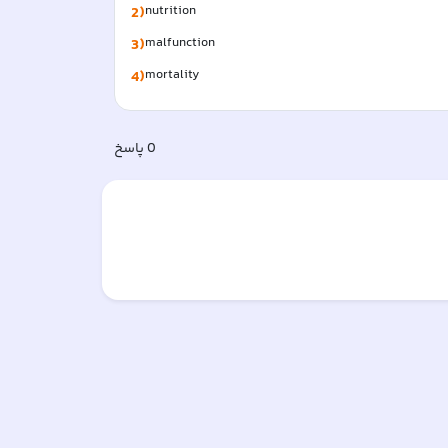
2)
nutrition  
3)
malfunction  
4)
mortality  
0
پاسخ