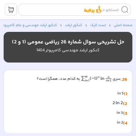
جستجو در
صفحه اصلی
تست لایک
کنکور ارشد
کنکور ارشد مهندسی و علم کامپیوتر
حل تشریحی سوال شماره 26 ریاضی عمومی (1 و 2)
کنکور ارشد مهندسی کامپیوتر 1404
∞
n
n
∑
(
−
1
)
ln
26
.
سری 
 به کدام عدد، همگرا است؟
n
=
1
n
+
2
ln 5
1)
2
ln
2
2)
ln 3
3)
ln 2
4)