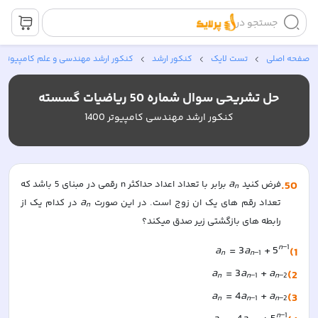
جستجو در
صفحه اصلی
تست لایک
کنکور ارشد
کنکور ارشد مهندسی و علم کامپیوتر
حل تشریحی سوال شماره 50 ریاضیات گسسته
کنکور ارشد مهندسی کامپیوتر 1400
a
50
.
فرض کنید 
 برابر با تعداد اعداد حداکثر n رقمی در مبنای 5 باشد که 
n
a
تعداد رقم های یک ان زوج است. در این صورت 
 در کدام یک از 
n
رابطه های بازگشتی زیر صدق میکند؟
n
−
1
a
=
3
a
+
5
1)
n
n
−
1
a
=
3
a
+
a
2)
n
n
−
1
n
−
2
a
=
4
a
+
a
3)
n
n
−
1
n
−
2
n
−
1