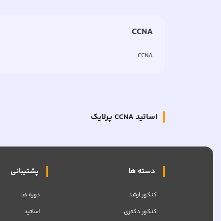
CCNA
CCNA
اساتید
CCNA
پرلایک
دسته ها
پشتیبانی
کنکور ارشد
دوره ها
کنکور دکتری
اساتید