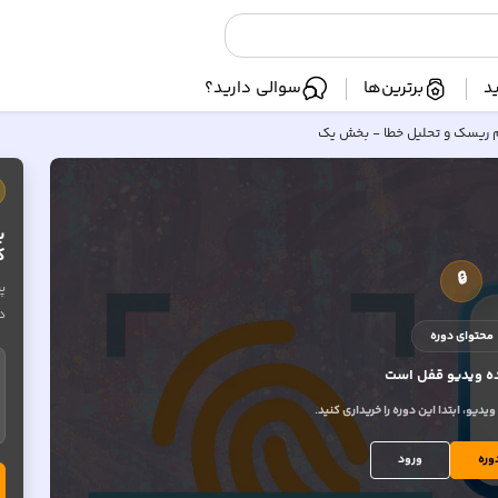
د
برترین‌ها
سوالی دارید؟
 ریسک و تحلیل خطا - بخش یک
ب
ک
🔒
پ
د
محتوای دوره
 ویدیو
قفل است
یو، ابتدا این دوره را خریداری کنید.
وره
ورود