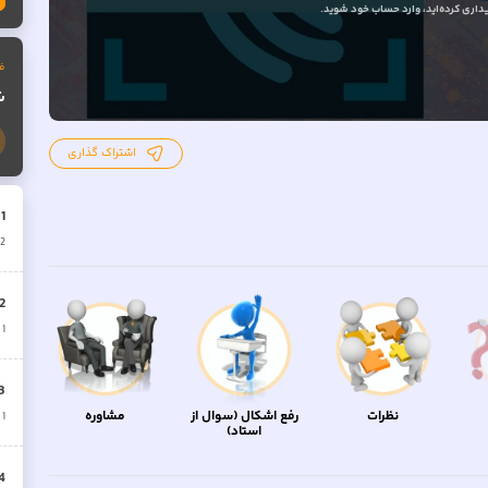
داری کرده‌اید
، وارد حساب خود شوید.
ف
ش
اشتراک گذاری
.
1
2
2
1
ق
3
نظرات
رفع اشکال (سوال از
مشاوره
1
ق
استاد)
4