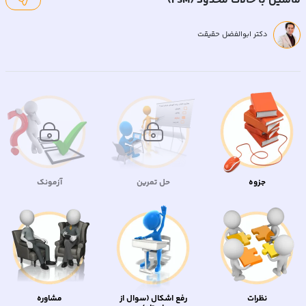
ماشین با حالات محدود (FSM)
دکتر ابوالفضل حقیقت
جزوه
حل تمرین
آزمونک
نظرات
رفع اشکال (سوال از
مشاوره