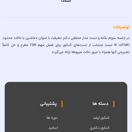
استاد)
توضیحات
در جلسه سوم نکته و تست مدار منطقی دکتر حقیقت با عنوان «ماشین با حالات محدود
(FSM)»، 16 تست منتخب از تست‌های کنکور برای فصل مهم FSM مطرح و حل کاملاً
تشریحی آنها همراه با مرور نکات مربوطه ارائه می‌گردد.
دسته ها
پشتیبانی
کنکور ارشد
دوره ها
کنکور دکتری
اساتید