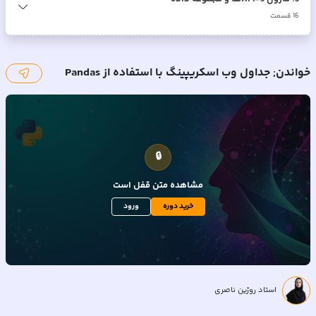
16
قسمت
خواندن; جداول وب اسکریپینگ با استفاده از Pandas
🔒
مشاهده متن
قفل است
خرید دوره
ورود
استاد روژین ناصری