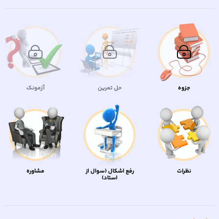
جزوه
حل تمرین
آزمونک
نظرات
رفع اشکال (سوال از
مشاوره
استاد)