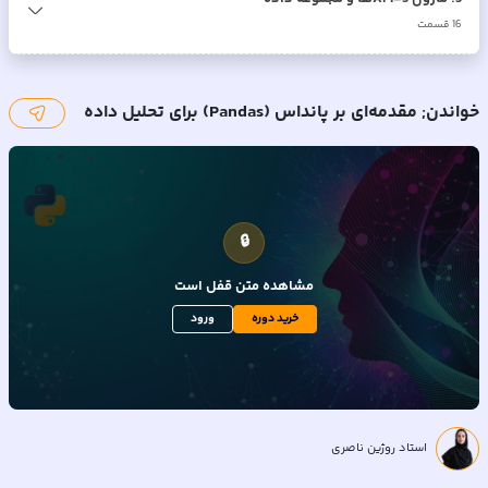
16
قسمت
خواندن; مقدمه‌ای بر پانداس (Pandas) برای تحلیل داده
🔒
مشاهده متن
قفل است
خرید دوره
ورود
استاد روژین ناصری