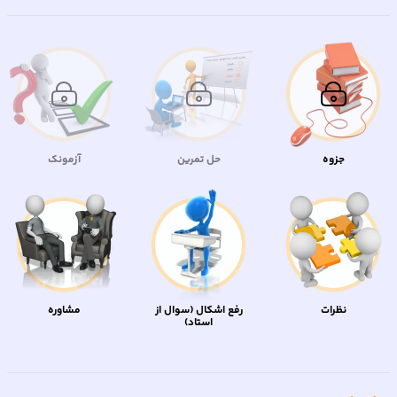
جزوه
حل تمرین
آزمونک
نظرات
رفع اشکال (سوال از
مشاوره
استاد)