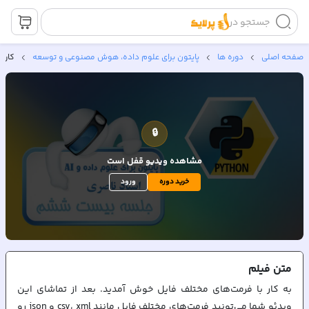
جستجو در
صفحه اصلی
دوره ها
پایتون برای علوم داده، هوش مصنوعی و توسعه
کار 
🔒
مشاهده ویدیو
قفل است
خرید دوره
ورود
متن
فیلم
به کار با فرمت‌های مختلف فایل خوش آمدید. بعد از تماشای این
ویدئو شما می‌تونید‌ فرمت‌های مختلف فایل مانند csv، xml و json رو