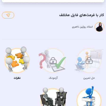
استفاده می‌کنیم و سپس ویژگی «columns» را اضافه می‌کنیم. با
افزودن این یک خط به برنامه‌مان می‌توانیم خروجی داده‌ها را به طور
منظم در هدر‌های مشخص شده برای هر ستون سازماندهی کنیم.
کار با فرمت‌های فایل مختلف
فرمت فایل بعدی که ما بررسی خواهیم کرد فرمت فایل «json» است.
در این نوع فایل، متن به یک فرمت داده مستقل از زبان نوشته
استاد روژین ناصری
می‌شود و شبیه دیکشنری پایتون است. اولین قدم در خواندن این
نوع فایل ایمپورت کردن json است. پس از ایمپورت کردن «json»
می‌توانیم یک خط را برای باز کردن فایل اضافه کنیم، ویژگیload» »
«json» را برای شروع و خواندن فایل فراخوانی می‌کنیم و در نهایت
می‌توانیم فایل را چاپ کنیم. فرمت فایل بعدی «xml» است. این نوع
فایل به عنوان Extensible Markup Language (زبان علامت گذاری قابل
توسعه) نیز شناخته می‌شود. از آنجا که کتابخانه Pandas ویژگیی برای
خواندن این نوع فایل ندارد، بیایید نحوه تجزیه این نوع فایل را بررسی
کنیم. اولین قدم برای خواندن این نوع فایل، ایمپورت کردن xml
حل تمرین
آزمونک
نظرات
است. با ایمپورت کردن این کتابخانه می‌توانیم از ویژگی «etree» برای
تجزیه فایل «xml» استفاده کنیم. ما سپس هدر ستون را اضافه
می‌کنیم و سپس به دیتافریم اختصاص می‌دهیم. سپس یک حلقه
ایجاد کنید تا سند را پیمایش و داده‌های لازم را جمع‌آوری کرده و آنها