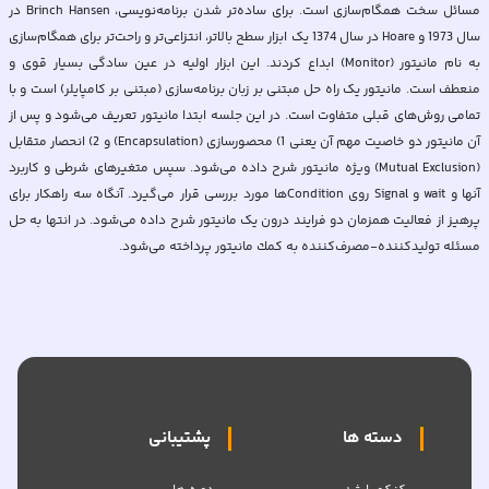
مسائل سخت همگام‌سازی است. برای ساده‌تر شدن برنامه‌نويسی، Brinch Hansen در
سال 1973 و Hoare در سال 1374 يک ابزار سطح بالاتر، انتزاعی‌تر و راحت‌تر برای همگام‌سازی
به نام مانيتور (Monitor) ابداع كردند. اين ابزار اوليه در عين سادگی بسيار قوی و
منعطف است. مانیتور يک راه حل مبتنی بر زبان برنامه‌سازی (مبتنی بر کامپايلر) است و با
تمامی روش‌های قبلی متفاوت است. در این جلسه ابتدا مانیتور تعریف می‌شود و پس از
آن مانيتور دو خاصيت مهم آن یعنی 1) محصورسازی (Encapsulation) و 2) انحصار متقابل
(Mutual Exclusion) ويژه مانيتور شرح داده می‌شود. سپس متغیرهای شرطی و کاربرد
آنها و wait و Signal روی Conditionها مورد بررسی قرار می‌گیرد. آنگاه سه راهکار برای
پرهيز از فعاليت همزمان دو فرايند درون يک مانيتور شرح داده می‌شود. در انتها به حل
مسئله تولیدكننده-مصرف‌كننده به كمك مانیتور پرداخته می‌شود.
دسته ها
پشتیبانی