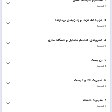
2
.
مفاهیم سیستم عامل
7
قسمت
3
.
فرایندها، نخ‌ها و زمان‌بندی پردازنده
9
قسمت
4
.
همروندی، انحصار متقابل و همگام‌سازی
9
قسمت
5
.
بن بست
4
قسمت
6
.
مدیریت I/O و دیسک
3
قسمت
7
.
مدیریت حافظه
2
قسمت