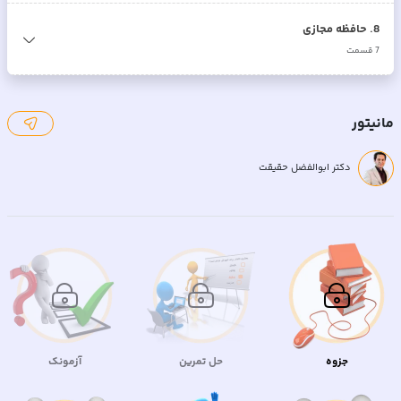
8
.
حافظه مجازی
7
قسمت
مانیتور
دکتر ابوالفضل حقیقت
جزوه
حل تمرین
آزمونک