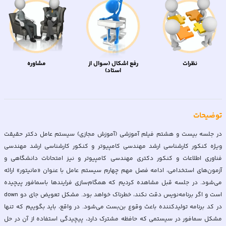
نظرات
رفع اشکال (سوال از
مشاوره
استاد)
توضیحات
در جلسه بیست و هشتم فیلم آموزشی (آموزش مجازی) سیستم عامل دکتر حقیقت
ویژه کنکور کارشناسی ارشد مهندسی کامپیوتر و کنکور کارشناسی ارشد مهندسی
فناوری اطلاعات و کنکور دکتری مهندسی کامپیوتر و نیز امتحانات دانشگاهی و
آزمون‌های استخدامی، ادامه فصل مهم چهارم سیستم عامل با عنوان «مانیتور» ارائه
می‌شود. در جلسه قبل مشاهده كرديم که همگام‌سازی فرايندها باسمافور پيچيده
است و اگر برنامه‌نويس دقت نكند، خطرناک خواهد بود. مشكل تعويض جای دو down
در كد برنامه توليدكننده باعث وقوع بن‌بست می‌شود. در واقع، بايد بگوييم كه تنها
مشكل سمافور در سيستمی كه حافظه مشترک دارد، پيچيدگی استفاده از آن در حل