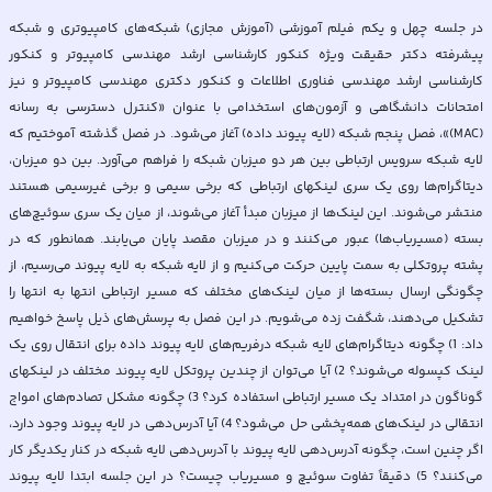
در جلسه چهل و یکم فیلم آموزشی (آموزش مجازی) شبکه‌های کامپیوتری و شبکه
پیشرفته دکتر حقیقت ویژه کنکور کارشناسی ارشد مهندسی کامپیوتر و کنکور
کارشناسی ارشد مهندسی فناوری اطلاعات و کنکور دکتری مهندسی کامپیوتر و نیز
امتحانات دانشگاهی و آزمون‌های استخدامی با عنوان «کنترل دسترسی به رسانه
(MAC)»، فصل پنجم شبکه (لایه پیوند داده) آغاز می‌شود. در فصل گذشته آموختیم که
لایه شبکه سرویس ارتباطی بین هر دو میزبان شبکه را فراهم می‌آورد. بین دو میزبان،
دیتاگرام‌ها روی یک سری لینكهای ارتباطی که برخی سیمی و برخی غیرسیمی هستند
منتشر می‌شوند. این لینک‌ها از میزبان مبدأ آغاز می‌شوند، از میان یک سری سوئیچ‌های
بسته (مسیریاب‌ها) عبور می‌کنند و در میزبان مقصد پایان می‌یابند. همانطور که در
پشته پروتکلی به سمت پایین حرکت می‌کنیم و از لایه شبکه به لایه پیوند می‌رسیم، از
چگونگی ارسال بسته‌ها از میان لینک‌های مختلف که مسیر ارتباطی انتها به انتها را
تشکیل می‌دهند، شگفت زده می‌شویم. در این فصل به پرسش‌های ذیل پاسخ خواهیم
داد: 1) چگونه دیتاگرام‌های لایه شبکه درفریم‌های لایه پیوند داده برای انتقال روی یک
لینک کپسوله می‌شوند؟ 2) آیا می‌توان از چندین پروتکل لایه پیوند مختلف در لینکهای
گوناگون در امتداد یک مسیر ارتباطی استفاده کرد؟ 3) چگونه مشکل تصادم‌های امواج
انتقالی در لینک‌های همه‌پخشی حل می‌شود؟ 4) آیا آدرس‌دهی در لایه پیوند وجود دارد،
اگر چنین است، چگونه آدرس‌دهی لایه پیوند با آدرس‌دهی لایه شبکه در کنار یکدیگر کار
می‌کنند؟ 5) دقیقاً تفاوت سوئیچ و مسیریاب چیست؟ در این جلسه ابتدا لایه پیوند