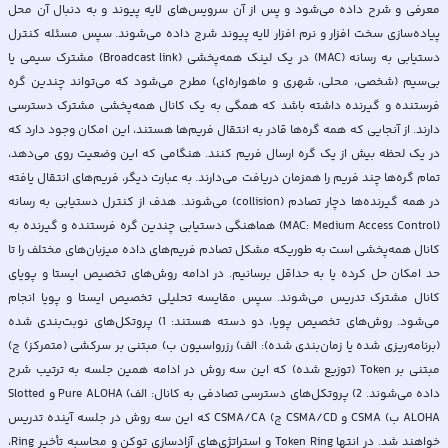
معرفی و شرح داده می‌شود و پس از آن سرویس‌های لایه پیوند و به دنبال آن محل
پیاده‌سازی سخت افزار و نرم افزار لایه پیوند شرج داده می‌شوند. سپس مسئله کنترل
دستیابی به رسانه (MAC) در یک لینک همه‌پخشی (Broadcast link) مشترک سیمی یا
بی‌سیم (شخصی، محلی، شهری و ماهواره‌ای) مطرح می‌شود که می‌تواند چندین گره
فرستنده و گیرنده داشته باشد که همگی به یک کانال همه‌پخشی مشترک دسترسی
دارند. از آنجایی که همه گره‌ها قادر به انتقال فریم‌ها هستند، این امکان وجود دارد که
در یک لحظه بیش از یک گره ارسال فریم کنند. هنگامی که این وضعیت روی می‌دهد،
تمام گره‌ها چند فریم را همزمان دریافت می‌دارند. به عبارت دیگر، فریم‌های انتقال یافته
در همه گیرنده‌ها دچار تصادم (collision) می‌شوند. هدف از کنترل دستیابی به رسانه
(MAC: Medium Access Control) هماهنگی دستیابی چندین گره فرستنده و گیرنده به
کانال همه‌پخشی است به طوريکه مشکل تصادم فریم‌های داده میزبان‌های مختلف را تا
حد امکان حل کرده یا به حداقل برسانیم. در ادامه روش‌های تخصیص ایستا و پویای
كانال مشترک تدریس می‌شوند. سپس مقایسه تحلیلی تخصیص ایستا و پویا انجام
می‌شود. روش‌های تخصیص پویا، دو دسته هستند: 1) پروتکل‌های نوبت‌بندی شده
(برنامه‌ریزی شده یا زمان‌بندی شده): الف) رزرواسیون ب) مبتنی بر سرکشی (متمرکز) ج)
مبتنی بر Token (توزیع شده) که این سه روش در ادامه همین جلسه به ترتیب شرح
داده می‌شوند. 2) پروتکل‌های دسترسی تصادفی به کانال: الف) Pure ALOHA و Slotted
ALOHA ب) CSMA و CSMA/CD ج) CSMA/CA که این سه روش در جلسه آینده تدریس
خواهند شد. در انتها Token Ring و استراتژی‌های آزادسازی توکن و محاسبه تأخیر Ring،