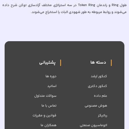
طول Ring و راندمان Token Ring در سه استراتژی مختلف آزادسازی توکن شرح داده
می‌شوند و روابط مربوطه به طور شهودی اثبات یا استخراج می‌شوند.
دسته ها
پشتیبانی
کنکور ارشد
دوره ها
کنکور دکتری
اساتید
علم داده
سوالات متداول
هوش مصنوعی
تماس با ما
رباتیکز
قوانین و مقررات
اتوماسیون صنعتی
همکاران ما