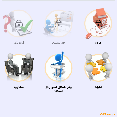
جزوه
حل تمرین
آزمونک
نظرات
رفع اشکال (سوال از
مشاوره
استاد)
توضیحات