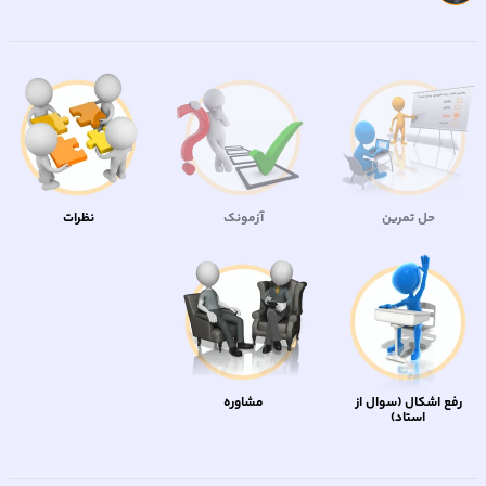
حل تمرین
آزمونک
نظرات
رفع اشکال (سوال از
مشاوره
استاد)