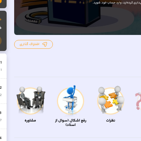
داری کرده‌اید
، وارد حساب خود شوید.
ف
خ
اشتراک گذاری
.
1
1
ق
2
2
3
نظرات
رفع اشکال (سوال از
مشاوره
7
استاد)
4