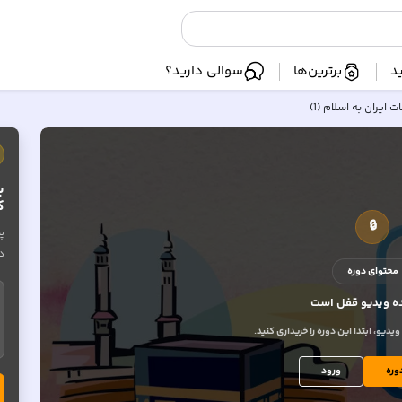
د
برترین‌ها
سوالی دارید؟
 ایران به اسلام (1)
ب
ک
🔒
پ
د
محتوای دوره
 ویدیو
قفل است
یو، ابتدا این دوره را خریداری کنید.
وره
ورود