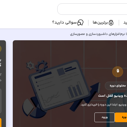
د
برترین‌ها
سوالی دارید؟
ا نرم‌افزارهای داشبوردسازی و مصورسازی
ب
ک
🔒
پ
د
محتوای دوره
 ویدیو
قفل است
یو، ابتدا این دوره را خریداری کنید.
وره
ورود