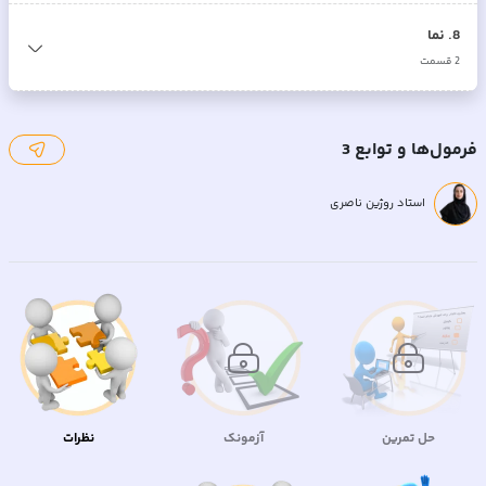
8
.
نما
2
قسمت
فرمول‌ها و توابع 3
استاد روژین ناصری
حل تمرین
آزمونک
نظرات