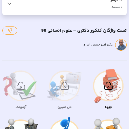
2
.
گرامر
5
قسمت
تست واژگان کنکور دکتری – علوم انسانی 98
دکتر امیر حسین البرزی
جزوه
حل تمرین
آزمونک