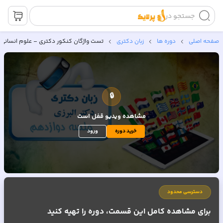
جستجو در
صفحه اصلی
دوره ها
زبان دکتری
تست واژگان کنکور دکتری – علوم انسانی 98
🔒
مشاهده ویدیو
قفل است
خرید دوره
ورود
دسترسی محدود
برای مشاهده کامل این قسمت، دوره را تهیه کنید