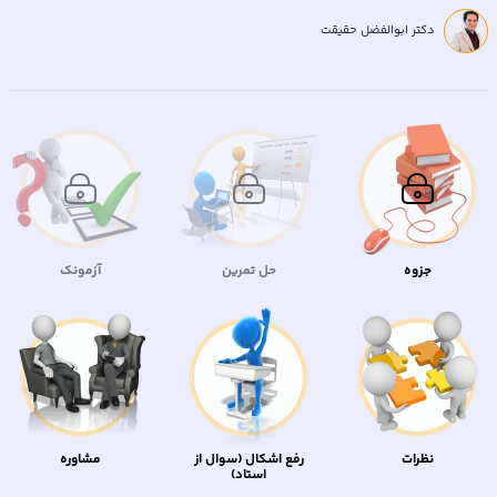
دکتر ابوالفضل حقیقت
جزوه
حل تمرین
آزمونک
نظرات
رفع اشکال (سوال از
مشاوره
استاد)