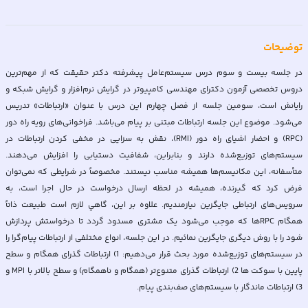
توضیحات
در جلسه بیست و سوم درس سیستم‌عامل پیشرفته دکتر حقیقت که از مهم‌ترین
دروس تخصصی آزمون دکترای مهندسی کامپیوتر در گرایش نرم‌افزار و گرایش شبکه و
رایانش است، سومین جلسه از فصل چهارم این درس با عنوان «ارتباطات» تدریس
می‌شود. موضوع این جلسه ارتباطات مبتنی بر پیام می‌باشد. فراخوانی‌های رويه راه دور
(RPC) و احضار اشيای راه دور (RMI)، نقش به سزایی در مخفی کردن ارتباطات در
سيستم‌های توزيع‌شده دارند و بنابراين، شفافيت دستيابی را افزايش می‌دهند.
متأسفانه، اين مکانيسم‌ها هميشه مناسب نيستند. مخصوصاً در شرايطی که نمی‌توان
فرض کرد که گيرنده، هميشه در لحظه ارسال درخواست در حال اجرا است، به
سرويس‌های ارتباطی جايگزين نيازمنديم. علاوه بر اين، گاهي لازم است طبيعت ذاتاً
همگام RPCها که موجب می‌شود يک مشتری مسدود گردد تا درخواستش پردازش
شود را با روش ديگری جايگزين نمائيم. در اين جلسه، انواع مختلفی از ارتباطات پيام‌گرا را
در سيستم‌های توزيع‌شده مورد بحث قرار می‌دهيم: 1) ارتباطات گذرای همگام و سطح
پايين با سوکت ها 2) ارتباطات گذرای متنوع‌تر (همگام و ناهمگام) و سطح بالاتر با MPI و
3) ارتباطات ماندگار با سيستم‌های صف‌بندی پيام.