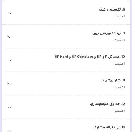
8
.
تقسیم و غلبه
1
قسمت
9
.
برنامه‌نویسی پویا
1
قسمت
10
.
مسائل P و NP و NP Complete و NP Hard
1
قسمت
11
.
شار بیشینه
1
قسمت
12
.
جداول درهم‌سازی
1
قسمت
13
.
زیردنباله مشترک