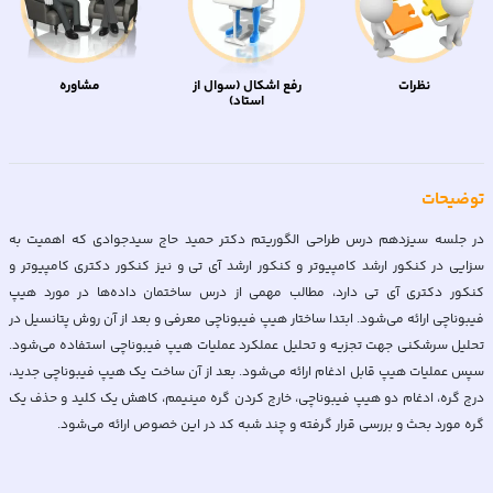
نظرات
رفع اشکال (سوال از
مشاوره
استاد)
توضیحات
در جلسه سیزدهم درس طراحی الگوریتم دکتر حمید حاج سیدجوادی که اهمیت به
سزایی در کنکور ارشد کامپیوتر و کنکور ارشد آی تی و نیز کنکور دکتری کامپیوتر و
کنکور دکتری آی تی دارد، مطالب مهمی از درس ساختمان داده‌ها در مورد هیپ
فیبوناچی ارائه می‌شود. ابتدا ساختار هيپ فیبوناچی معرفی و بعد از آن روش پتانسيل در
تحليل سرشكنی جهت تجزيه و تحليل عملكرد عمليات هيپ فيبوناچی استفاده می‌شود.
سپس عمليات هيپ قابل ادغام ارائه می‌شود. بعد از آن ساخت يک هيپ فيبوناچی جديد،
درج گره، ادغام دو هیپ فیبوناچی، خارج کردن گره مینیمم، كاهش يک كليد و حذف يک
گره مورد بحث و بررسی قرار گرفته و چند شبه کد در این خصوص ارائه می‌شود.