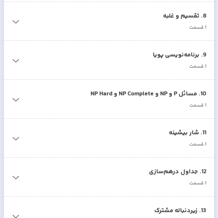
8
.
تقسیم و غلبه
1
قسمت
9
.
برنامه‌نویسی پویا
1
قسمت
10
.
مسائل P و NP و NP Complete و NP Hard
1
قسمت
11
.
شار بیشینه
1
قسمت
12
.
جداول درهم‌سازی
1
قسمت
13
.
زیردنباله مشترک