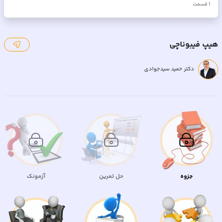
1
قسمت
هیپ فیبوناچی
دکتر حمید سیدجوادی
جزوه
حل تمرین
آزمونک